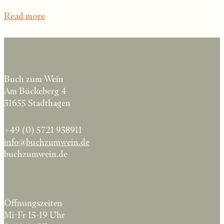
Read more
Buch zum Wein
Am Bückeberg 4
31655 Stadthagen
+49 (0) 5721 938911
info@buchzumwein.de
buchzumwein.de
Öffnungszeiten
Mi-Fr 15-19 Uhr