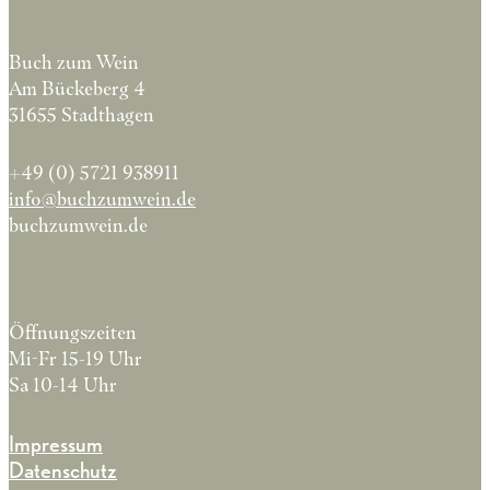
Buch zum Wein
Am Bückeberg 4
31655 Stadthagen
+49 (0) 5721 938911
info@buchzumwein.de
buchzumwein.de
Öffnungszeiten
Mi-Fr 15-19 Uhr
Sa 10-14 Uhr
Impressum
Datenschutz