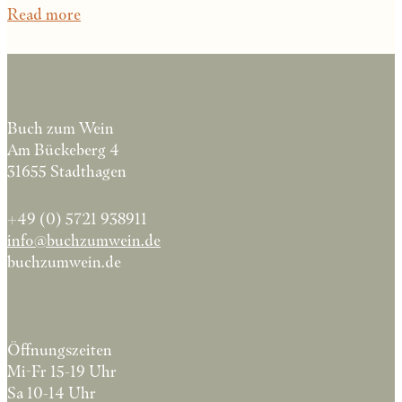
Read more
Buch zum Wein
Am Bückeberg 4
31655 Stadthagen
+49 (0) 5721 938911
info@buchzumwein.de
buchzumwein.de
Öffnungszeiten
Mi-Fr 15-19 Uhr
Sa 10-14 Uhr