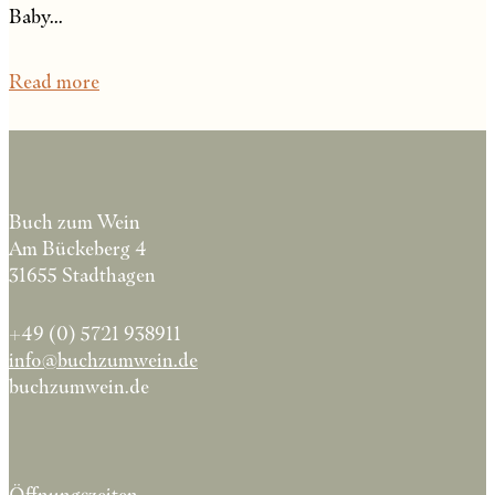
Baby...
Read more
Buch zum Wein
Am Bückeberg 4
31655 Stadthagen
+49 (0) 5721 938911
info@buchzumwein.de
buchzumwein.de
Öffnungszeiten