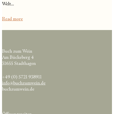
Welt...
Read more
Buch zum Wein
Am Bückeberg 4
31655 Stadthagen
+49 (0) 5721 938911
info@buchzumwein.de
buchzumwein.de
Öffnungszeiten