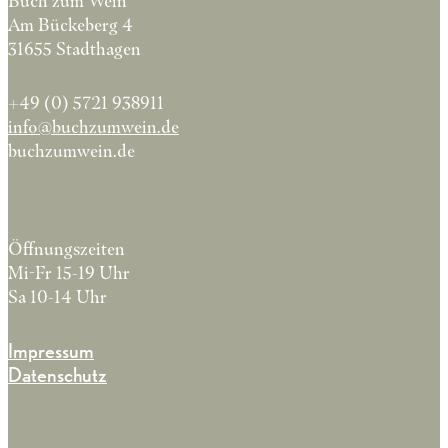
Buch zum Wein
Am Bückeberg 4
31655 Stadthagen
+49 (0) 5721 938911
info@buchzumwein.de
buchzumwein.de
Öffnungszeiten
Mi-Fr 15-19 Uhr
Sa 10-14 Uhr
Impressum
Datenschutz