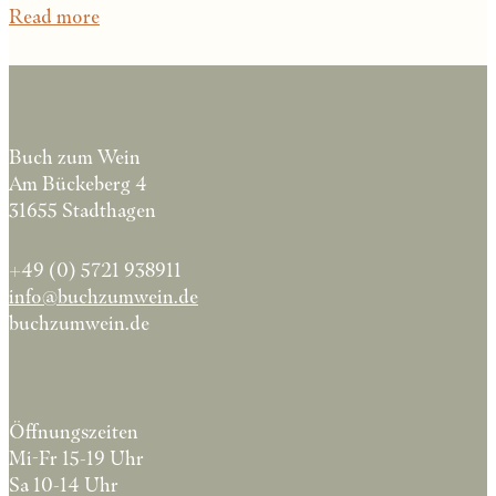
Read more
Buch zum Wein
Am Bückeberg 4
31655 Stadthagen
+49 (0) 5721 938911
info@buchzumwein.de
buchzumwein.de
Öffnungszeiten
Mi-Fr 15-19 Uhr
Sa 10-14 Uhr