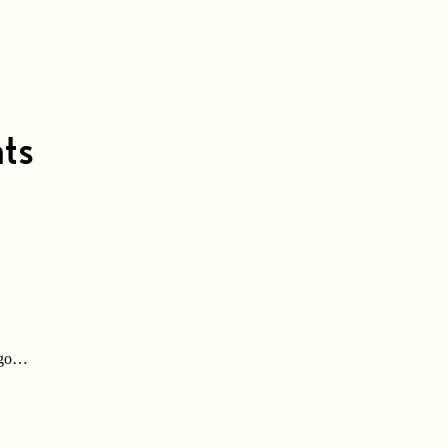
ts
ango…